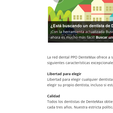
Ayude a los padres que envejecen
Ahorros del 20 % al 50 % en cuidado
La red dental PPO DenteMax ofrece a 
siguientes características excepcionale
Libertad para elegir
Libertad para elegir cualquier dentis
elegir su propio dentista, incluso si es
Calidad
Todos los dentistas de DenteMax obtien
cada tres años. Nuestra estricta políti