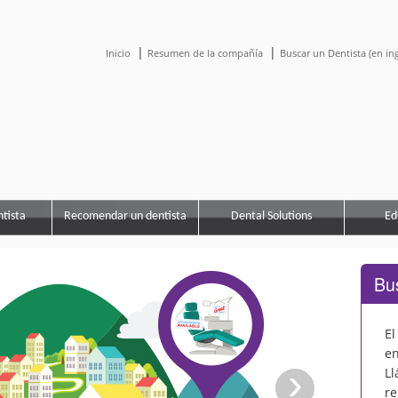
|
|
Inicio
Resumen de la compañía
Buscar un Dentista (en ing
tista
Recomendar un dentista
Dental Solutions
Ed
Bu
El
en
›
Ll
Imagen sigui
re