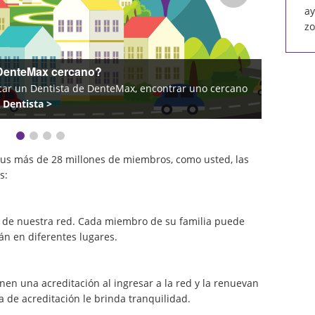
ay
zo
 a cuidar la salud dental
 dental con Dental Solutions
Conozca más >
imagen
imagen
imagen
imagen
imagen
1
2
actual
3
4
sus más de 28 millones de miembros, como usted, las
s:
ta de nuestra red. Cada miembro de su familia puede
tán en diferentes lugares.
en una acreditación al ingresar a la red y la renuevan
ca de acreditación le brinda tranquilidad.