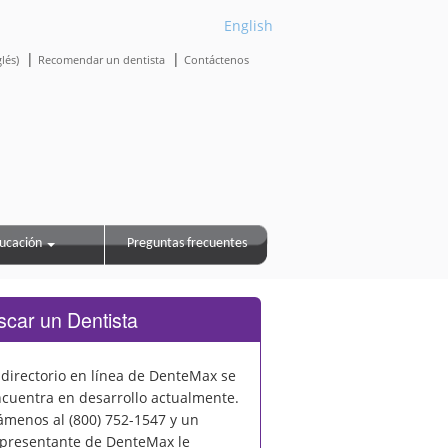
English
|
|
lés)
Recomendar un dentista
Contáctenos
ucación
Preguntas frecuentes
scar un Dentista
 directorio en línea de DenteMax se
cuentra en desarrollo actualmente.
ámenos al (800) 752-1547 y un
ente
presentante de DenteMax le